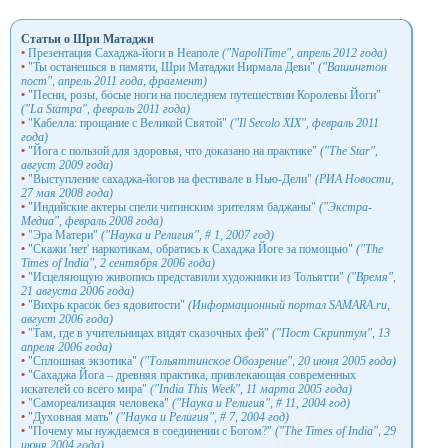
Статьи о Шри Матаджи
•
Презентация Сахаджа-йоги в Неаполе
("NapoliTime", апрель 2012 года)
•
"Ты останешься в памяти, Шри Матаджи Нирмала Деви"
("Вашингтон
пост", апрель 2011 года, фрагмент)
•
"Песни, розы, босые ноги на последнем путешествии Королевы Йоги"
("La Stampa", февраль 2011 года)
•
"Кабелла: прощание с Великой Святой"
("Il Secolo XIX", февраль 2011
года)
•
"Йога с пользой для здоровья, что доказано на практике"
("The Star",
август 2009 года)
•
"Выступление сахаджа-йогов на фестивале в Нью-Дели"
(РИА Новости,
27 мая 2008 года)
•
"Индийские актеры спели читинским зрителям баджаны"
("Экстра-
Медиа", февраль 2008 года)
•
"Эра Матери"
("Наука и Религия", # 1, 2007 год)
•
"Скажи 'нет' наркотикам, обратись к Сахаджа Йоге за помощью"
("The
Times of India", 2 сентября 2006 года)
•
"Исцеляющую живопись представили художники из Тольятти"
("Время",
21 августа 2006 года)
•
"Вихрь красок без ядовитости"
(Информационный портал SAMARA.ru,
август 2006 года)
•
"Там, где в учительницах видят сказочных фей"
("Пост Скриптум", 13
апреля 2006 года)
•
"Сплошная экзотика"
("Тольяттинское Обозрение", 20 июня 2005 года)
•
"Сахаджа Йога – древняя практика, привлекающая современных
искателей со всего мира"
("India This Week", 11 марта 2005 года)
•
"Самореализация человека"
("Наука и Религия", # 11, 2004 год)
•
"Духовная мать"
("Наука и Религия", # 7, 2004 год)
•
"Почему мы нуждаемся в соединении с Богом?"
("The Times of India", 29
июня 2004 года)