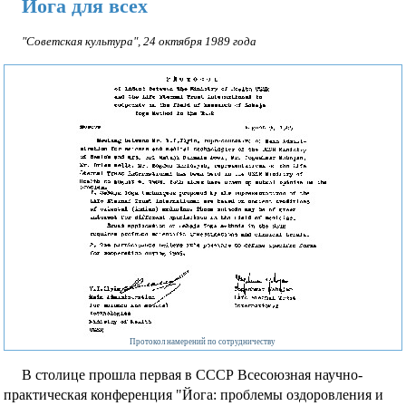
Йога для всех
цитаты
Вопросы
"Советская культура", 24 октября 1989 года
и
ответы
Статьи
и
выступления
о
Шри
Матаджи
Признания
и
поздравления
Протокол намерений по сотрудничеству
Воспоминания
В столице прошла первая в СССР Всесоюзная научно-
практическая конференция "Йога: проблемы оздоровления и