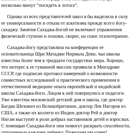
несколько минут "посидеть в лотосе".
Однако из всех представителей школ я бы выделила в силу
ее универсальности и отказа от аскетизма прежде всего йогу-
сахаджу. Занятия Сахаджа-йогой не включают упражнения
физической ступени и похожи, скорее, на сеанс психотерапии.
Сахаджа-йогу представляла на конференции ее
основательница Шри Матаджи Нирмала Деви, чьи школы
известны более чем в тридцати государствах мира. Хорошо,
что интерес к ее гуманной миссии проявили в Минздраве
СССР, где подписан протокол намерений о возможности
совместных исследований и практического применения в
отечественной медицине опыта европейской и индийской
школы Сахаджа-йоги. Лицом к ней повернулись и педагоги.
Уже известны московский детский дом и школа, где доктор
Богдан Шехович из Великобритании, доктор Лев Нагоров из
США, а также их коллеги из Индии доктор Рей и доктор
Нигам выступят в роли добрых наставников детей и взрослых.
С помощью Сахаджа-йоги они помогут раскрыть способности,
отпущенные каждому ребенку. Пожелаем им удачи!