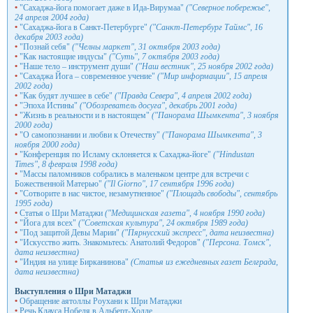
•
"Сахаджа-йога помогает даже в Ида-Вирумаа"
("Северное побережье",
24 апреля 2004 года)
•
"Сахаджа-йога в Санкт-Петербурге"
("Санкт-Петербург Таймс", 16
декабря 2003 года)
•
"Познай себя"
("Челны маркет", 31 октября 2003 года)
•
"Как настоящие индусы"
("Суть", 7 октября 2003 года)
•
"Наше тело – инструмент души"
("Наш вестник", 25 ноября 2002 года)
•
"Сахаджа Йога – современное учение"
("Мир информации", 15 апреля
2002 года)
•
"Как будят лучшее в себе"
("Правда Севера", 4 апреля 2002 года)
•
"Эпоха Истины"
("Обозреватель досуга", декабрь 2001 года)
•
"Жизнь в реальности и в настоящем"
("Панорама Шымкента", 3 ноября
2000 года)
•
"О самопознании и любви к Отечеству"
("Панорама Шымкента", 3
ноября 2000 года)
•
"Конференция по Исламу склоняется к Сахаджа-йоге"
("Hindustan
Times", 8 февраля 1998 года)
•
"Массы паломников собрались в маленьком центре для встречи с
Божественной Матерью"
("Il Giorno", 17 сентября 1996 года)
•
"Сотворите в нас чистое, незамутненное"
("Площадь свободы", сентябрь
1995 года)
•
Статья о Шри Матаджи
("Медицинская газета", 4 ноября 1990 года)
•
"Йога для всех"
("Советская культура", 24 октября 1989 года)
•
"Под защитой Девы Марии"
("Пярнусский экспресс", дата неизвестна)
•
"Искусство жить. Знакомьтесь: Анатолий Федоров"
("Персона. Томск",
дата неизвестна)
•
"Индия на улице Бирканинова"
(Статья из ежедневных газет Белграда,
дата неизвестна)
Выступления о Шри Матаджи
•
Обращение аятоллы Роухани к Шри Матаджи
•
Речь Клауса Нобеля в Альберт-Холле