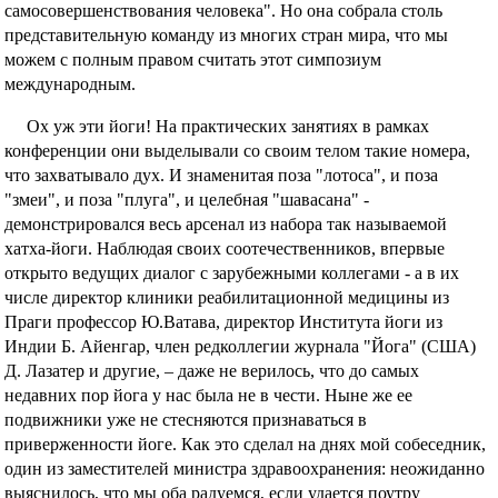
Фотографии
самосовершенствования человека". Но она собрала столь
представительную команду из многих стран мира, что мы
можем с полным правом считать этот симпозиум
международным.
Ох уж эти йоги! На практических занятиях в рамках
конференции они выделывали со своим телом такие номера,
что захватывало дух. И знаменитая поза "лотоса", и поза
"змеи", и поза "плуга", и целебная "шавасана" -
демонстрировался весь арсенал из набора так называемой
хатха-йоги. Наблюдая своих соотечественников, впервые
открыто ведущих диалог с зарубежными коллегами - а в их
числе директор клиники реабилитационной медицины из
Праги профессор Ю.Ватава, директор Института йоги из
Индии Б. Айенгар, член редколлегии журнала "Йога" (США)
Д. Лазатер и другие, – даже не верилось, что до самых
недавних пор йога у нас была не в чести. Ныне же ее
подвижники уже не стесняются признаваться в
приверженности йоге. Как это сделал на днях мой собеседник,
один из заместителей министра здравоохранения: неожиданно
выяснилось, что мы оба радуемся, если удается поутру