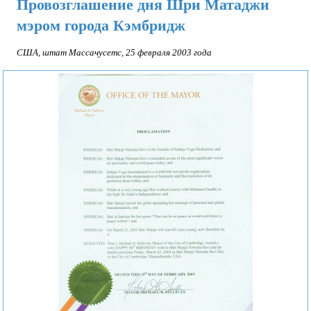
Провозглашение дня Шри Матаджи
цитаты
мэром города Кэмбридж
Вопросы
и
США, штат Массачусетс, 25 февраля 2003 года
ответы
Статьи
и
выступления
о
Шри
Матаджи
Признания
и
поздравления
Воспоминания