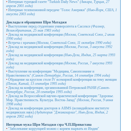
•
Интервью турецкой газете "Turkish Daily News"
(Анкара, Турция, 27
апреля 2001 года)
•
Интервью телевизионной передаче "Голос Америки"
(Нью-Йорк, США, 1
августа 2003 года)
Доклады и обращения Шри Матаджи
•
Выступление перед студентами университета в Сассексе
(Фалмер,
Великобритания, 25 мая 1983 года)
•
Доклад на медицинской конференции
(Москва, Советский Союз, 2 июля
1990 года)
•
Встреча с врачами
(Москва, Советский Союз, 11 октября 1990 года)
•
Доклад на медицинской конференции
(Москва, Россия, 3 aвгycтa 1992
года)
•
Доклад на медицинской конференции
(Нью-Дели, Индия, 25 марта 1993
года)
•
Доклад на медицинской конференции
(Москва, Россия, 7 августа 1993
года)
•
Выступление на конференции "Медицина, Самопознание и
Нравственность"
(Санкт-Петербург, Россия, 14 сентября 1994 года)
•
Обращение на круглом столе IV всемирной конференции на тему женщин
(Пекин, Китай, 13 сентября 1995 года)
•
Доклад на конференции, организованной Петровской РАНИ
(Санкт-
Петербург, Россия, 20 сентября 1995 года)
•
Доклад на Всероссийской научно-практической конференции "Здоровье.
Мир. Нравственность. Культура. Восток-Запад"
(Москва, Россия, 9 июня
1998 года)
•
Доклад на конференции докторов в AIIMS (всеиндийском институте
медицинских наук)
(Аудитория "Джавахарлал", Нью-Дели, Индия, 2
апреля 2002 года)
Интервью мужа Шри Матаджи сэра Ч.П.Шривастава
•
"Заболевание коррупцией можно с корнем вырвать из Индии"