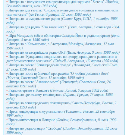
•
Интервью с получением самореализации для журнала "Ziereus"
(Лондон,
Великобритания, май 1983 года)
•
Интервью для газеты: "Сложно и очень долго убираться в комнате, если
там нет света"
(Ле-Ренси, Франция, 17 июня 1983 года)
•
Интервью на американском радио
(Санта-Круз, США, 1 октября 1983
года)
•
Интервью для радио "Что такое йога?"
(Вена, Австрия, 5 сентября 1984
года)
•
Шри Матаджи о себе и об истории Сахаджа Йоги в радиоинтервью
(Вена,
Австрия, 9 июля 1986 года)
•
Интервью в Кев-ашраме, в Австралии
(Мельбурн, Австралия, 12 мая
1987 года)
•
Интервью на австрийском радио ORF
(Вена, Австрия, 9 июня 1988 года)
•
Интервью "Кундалини, поднимаясь по центру, приводит в равновесие и
дает безмысленное осознание"
(Сидней, Австралия, 16 марта 1990 года)
•
Интервью газете "Ленинградская правда"
(Ленинград, Советский Союз,
27 июня 1990 года)
•
Интервью после публичной программы "О любви россиян к йоге"
(Москва, Советский Союз, 12 октября 1990 года)
•
Интервью газете "Аничков мост"
(Ленинград, Советский Союз, 24
августа 1991 года)
•
Радиоинтервью в Гонконге
(Гонконг, Китай, 6 марта 1992 года)
•
Интервью греческому телевидению
(Афины, Греция, 27 апреля 1993
года)
•
Интервью ленинградскому телевидению
(Санкт-Петербург, Россия, 2
августа 1993 года)
•
Пресс-конференция с журналистами
(Тольятти, Россия, 23 сентября
1995 года)
•
Пресс-конференция в Лондоне
(Лондон, Великобритания, 8 июля 1999
года)
•
Интервью радиостанции "Свобода"
(Лондон, Великобритания, 12 июля
1999 года)