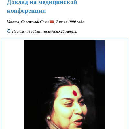
Доклад на медицинской
цитаты
конференции
Вопросы
и
Москва, Советский Союз
, 2 июля 1990 года
ответы
Прочтение займет примерно 20 минут.
Статьи
и
выступления
о
Шри
Матаджи
Признания
и
поздравления
Воспоминания