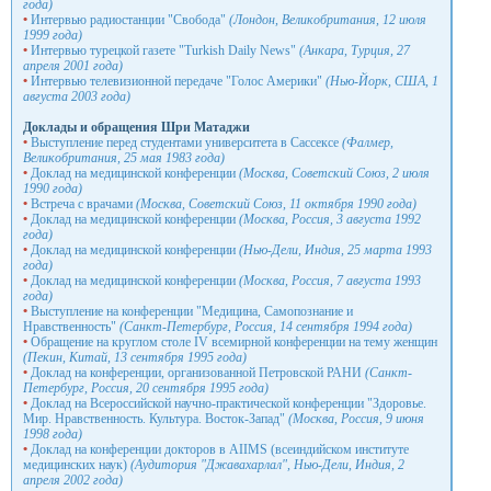
года)
•
Интервью радиостанции "Свобода"
(Лондон, Великобритания, 12 июля
1999 года)
•
Интервью турецкой газете "Turkish Daily News"
(Анкара, Турция, 27
апреля 2001 года)
•
Интервью телевизионной передаче "Голос Америки"
(Нью-Йорк, США, 1
августа 2003 года)
Доклады и обращения Шри Матаджи
•
Выступление перед студентами университета в Сассексе
(Фалмер,
Великобритания, 25 мая 1983 года)
•
Доклад на медицинской конференции
(Москва, Советский Союз, 2 июля
1990 года)
•
Встреча с врачами
(Москва, Советский Союз, 11 октября 1990 года)
•
Доклад на медицинской конференции
(Москва, Россия, 3 aвгycтa 1992
года)
•
Доклад на медицинской конференции
(Нью-Дели, Индия, 25 марта 1993
года)
•
Доклад на медицинской конференции
(Москва, Россия, 7 августа 1993
года)
•
Выступление на конференции "Медицина, Самопознание и
Нравственность"
(Санкт-Петербург, Россия, 14 сентября 1994 года)
•
Обращение на круглом столе IV всемирной конференции на тему женщин
(Пекин, Китай, 13 сентября 1995 года)
•
Доклад на конференции, организованной Петровской РАНИ
(Санкт-
Петербург, Россия, 20 сентября 1995 года)
•
Доклад на Всероссийской научно-практической конференции "Здоровье.
Мир. Нравственность. Культура. Восток-Запад"
(Москва, Россия, 9 июня
1998 года)
•
Доклад на конференции докторов в AIIMS (всеиндийском институте
медицинских наук)
(Аудитория "Джавахарлал", Нью-Дели, Индия, 2
апреля 2002 года)