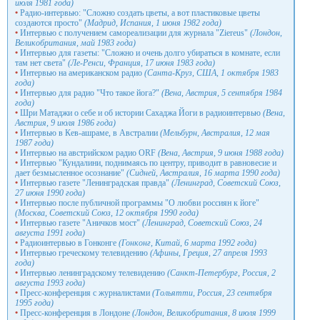
июля 1981 года)
•
Радио-интервью: "Сложно создать цветы, а вот пластиковые цветы
создаются просто"
(Мадрид, Испания, 1 июня 1982 года)
•
Интервью с получением самореализации для журнала "Ziereus"
(Лондон,
Великобритания, май 1983 года)
•
Интервью для газеты: "Сложно и очень долго убираться в комнате, если
там нет света"
(Ле-Ренси, Франция, 17 июня 1983 года)
•
Интервью на американском радио
(Санта-Круз, США, 1 октября 1983
года)
•
Интервью для радио "Что такое йога?"
(Вена, Австрия, 5 сентября 1984
года)
•
Шри Матаджи о себе и об истории Сахаджа Йоги в радиоинтервью
(Вена,
Австрия, 9 июля 1986 года)
•
Интервью в Кев-ашраме, в Австралии
(Мельбурн, Австралия, 12 мая
1987 года)
•
Интервью на австрийском радио ORF
(Вена, Австрия, 9 июня 1988 года)
•
Интервью "Кундалини, поднимаясь по центру, приводит в равновесие и
дает безмысленное осознание"
(Сидней, Австралия, 16 марта 1990 года)
•
Интервью газете "Ленинградская правда"
(Ленинград, Советский Союз,
27 июня 1990 года)
•
Интервью после публичной программы "О любви россиян к йоге"
(Москва, Советский Союз, 12 октября 1990 года)
•
Интервью газете "Аничков мост"
(Ленинград, Советский Союз, 24
августа 1991 года)
•
Радиоинтервью в Гонконге
(Гонконг, Китай, 6 марта 1992 года)
•
Интервью греческому телевидению
(Афины, Греция, 27 апреля 1993
года)
•
Интервью ленинградскому телевидению
(Санкт-Петербург, Россия, 2
августа 1993 года)
•
Пресс-конференция с журналистами
(Тольятти, Россия, 23 сентября
1995 года)
•
Пресс-конференция в Лондоне
(Лондон, Великобритания, 8 июля 1999