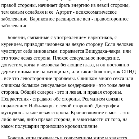
правой стороны, начинает брать энергию из левой стороны,
тем самым ослабляя и ее. Артрит - психосоматическое
заболевание. Варикозное расширение вен - правостороннее
заболевание.
Болезни, связанные с употреблением наркотиков, с
курением, приводят человека на левую сторону. Если человек
чувствует себя виноватым, поражается Вишуддха-чакра, или
это тоже левая сторона. Плохое сексуальное поведение,
допустим, когда у человека бегающие глаза, и он постоянно
держит внимание на женщинах, или такие болезни, как СПИД
- все это левосторонние проблемы. Слишком много секса или
слишком большое сексуальное воздержание - это тоже левая
сторона. Общий склероз - это и левая, и правая стороны.
Неврастения - страдают обе стороны. Ревматизм связан с
поражением Наби-чакры с левой стороной. Дистрофия
мускулов - также левая сторона. Кровоизлияние в мозг - это
либо левая, либо правая сторона, в зависимости от того, на
каком полушарии произошло кровоизлияние.
Болезнь яппи появилась в современном мире и является