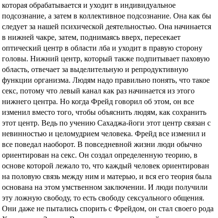
которая обрабатывается и уходит в индивидуальное
подсознание, а затем в коллективное подсознание. Она как бы
следует за нашей психической деятельностью. Она начинается
в нижней чакре, затем, поднимаясь вверх, пересекает
оптический центр в области лба и уходит в правую сторону
головы. Нижний центр, который также подпитывает паховую
область, отвечает за выделительную и репродуктивную
функции организма. Людям надо правильно понять, что такое
секс, потому что левый канал как раз начинается из этого
нижнего центра. Но когда Фрейд говорил об этом, он все
изменил вместо того, чтобы объяснить людям, как сохранить
этот центр. Ведь по учению Сахаджа-йоги этот центр связан с
невинностью и целомудрием человека. Фрейд все изменил и
все поведал наоборот. В повседневной жизни люди обычно
ориентирован на секс. Он создал определенную теорию, в
основе которой лежало то, что каждый человек ориентирован
на половую связь между ним и матерью, и вся его теория была
основана на этом умственном заключении. И люди получили
эту ложную свободу, то есть свободу сексуального общения.
Они даже не пытались спорить с Фрейдом, он стал своего рода