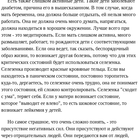
Есть также слишком активные дети. Такие дети заболевают
диабетом, причина его в вышесказанном. В том случае, когда
мать беременна, она должна больше отдыхать, ей нельзя много
работать. Она не должна очень много думать, напрягаться,
должна находиться в хорошем окружении. Лучше всего при
этом - это медитировать. Если мать слишком активна, много
размышляет, работает, то рождаются дети с соответствующими
заболеваниями. Если она ведет, так сказать, беспорядочный
образ жизни, то возникает другая болезнь, потому что для этих
критических состояний будет использоваться селезенка.
Селезенка производит красные кровяные тельца. Если вы
находитесь в паническом состоянии, постоянно торопитесь
куда-то, дергаетесь, то селезенке очень трудно, она не понимает
этого состояния, ей сложно контролировать. Селезенка "сходит
с ума", теряет себя. Если у матери возникает состояние,
которое "выводит ее влево", то есть шоковое состояние, то
возникает лейкемия у детей.
Но самое страшное, что очень сложно понять, - это
присутствие негативных сил. Они присутствуют и действуют
через отрицательных людей. Они передаются вам от людей,