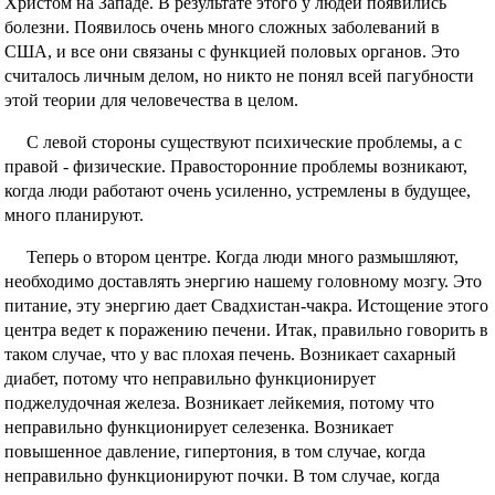
Христом на Западе. В результате этого у людей появились
болезни. Появилось очень много сложных заболеваний в
США, и все они связаны с функцией половых органов. Это
считалось личным делом, но никто не понял всей пагубности
этой теории для человечества в целом.
С левой стороны существуют психические проблемы, а с
правой - физические. Правосторонние проблемы возникают,
когда люди работают очень усиленно, устремлены в будущее,
много планируют.
Теперь о втором центре. Когда люди много размышляют,
необходимо доставлять энергию нашему головному мозгу. Это
питание, эту энергию дает Свадхистан-чакра. Истощение этого
центра ведет к поражению печени. Итак, правильно говорить в
таком случае, что у вас плохая печень. Возникает сахарный
диабет, потому что неправильно функционирует
поджелудочная железа. Возникает лейкемия, потому что
неправильно функционирyeт селезенка. Возникает
повышенное давление, гипертония, в том слyчае, когда
неправильно функционируют почки. В том случае, когда