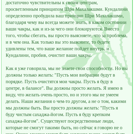
достаточно чувствительны к своим центрам,
просветлeнным принципом Шри Махалакшми. Кундалини
определeнно пробудила ваш принцип Шри Махалакшми,
благодаря чему вы всегда можете знать, в каком состоянии
ваши чакры, как и из-за чего они блокируются. Вместо
того, чтобы сбегать, вы просто выясняете, что за проблема,
и в чем она. Как только вы это выясните, то будете
удивлены тем, что ваше желание пойдeт внутрь, и
Кундалини, пробив, очистит ваши чакры.
Как я уже говорила, мы не знаете свои способности. Но вы
должны только желать: "Пусть мои вибрации будут в
порядке. Пусть очистятся мои чакры. Пусть я буду в
центре, в балансе". Вы должны просто желать. Я имею в
виду, что желать очень просто, но и этого мы не умеем
делать. Наши желания о чeм-то другом, а не о том, какими
мы должны быть. Вы просто должны желать: "Пусть я
буду чистым сахаджа-йогом. Пусть я буду крепким
сахаджа-йогом". Существуют посредственные люди,
которые не смогут такими быть, но сейчас я говорю не о