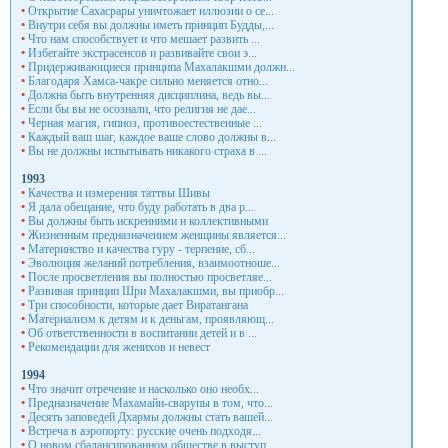
•
Открытие Сахасрары уничтожает иллюзии о се...
•
Внутри себя вы должны иметь принцип Будды,...
•
Что нам способствует и что мешает развить ...
•
Избегайте экстрасенсов и развивайте свои э...
•
Придерживающиеся принципа Махалакшми должн...
•
Благодаря Хамса-чакре сильно меняется отно...
•
Должна быть внутренняя дисциплина, ведь вы...
•
Если бы вы не осознали, что религия не дае...
•
Черная магия, гипноз, противоестественные ...
•
Каждый ваш шаг, каждое ваше слово должны в...
•
Вы не должны испытывать никакого страха в ...
1993
•
Качества и измерения таттвы Шивы
•
Я дала обещание, что буду работать в два р...
•
Вы должны быть искренними и коллективными
•
Жизненным предназначением женщины является...
•
Материнство и качества гуру - терпение, сб...
•
Эволюция желаний потребления, взаимоотноше...
•
После просветления вы полностью просветляе...
•
Развивая принцип Шри Махалакшми, вы приобр...
•
Три способности, которые дает Виратангана
•
Материализм к детям и к деньгам, проявляющ...
•
Об ответственности в воспитании детей и в ...
•
Рекомендации для женихов и невест
1994
•
Что значит отречение и насколько оно необх...
•
Предназначение Махамайи-сварупы в том, что...
•
Десять заповедей Дхармы должны стать вашей...
•
Встреча в аэропорту: русские очень подходя...
•
О новом сбалансированном обществе в выступ...