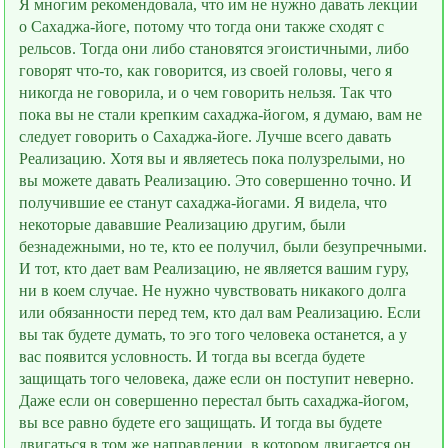
Я многим рекомендовала, что им не нужно давать лекции
о Сахаджа-йоге, потому что тогда они также сходят с
рельсов. Тогда они либо становятся эгоистичными, либо
говорят что-то, как говорится, из своей головы, чего я
никогда не говорила, и о чем говорить нельзя. Так что
пока вы не стали крепким сахаджа-йогом, я думаю, вам не
следует говорить о Сахаджа-йоге. Лучше всего давать
Реализацию. Хотя вы и являетесь пока полузрелыми, но
вы можете давать Реализацию. Это совершенно точно. И
получившие ее станут сахаджа-йогами. Я видела, что
некоторые дававшие Реализацию другим, были
безнадeжными, но те, кто еe получил, были безупречными.
И тот, кто даeт вам Реализацию, не является вашим гуру,
ни в коем случае. Не нужно чувствовать никакого долга
или обязанности перед тем, кто дал вам Реализацию. Если
вы так будете думать, то эго того человека останется, а у
вас появится условность. И тогда вы всегда будете
защищать того человека, даже если он поступит неверно.
Даже если он совершенно перестал быть сахаджа-йогом,
вы все равно будете его защищать. И тогда вы будете
двигаться в том же направлении, в котором двигается он.