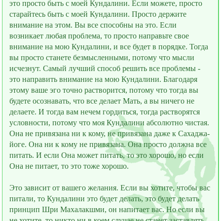
это просто быть с моей Кундалини. Если можете, просто
старайтесь быть с моей Кундалини. Просто держите
внимание на этом. Вы все способны на это. Если
возникает любая проблема, то просто направьте своe
внимание на мою Кундалини, и всe будет в порядке. Тогда
вы просто станете безмысленными, потому что мысли
исчезнут. Самый лучший способ решить все проблемы -
это направить внимание на мою Кундалини. Благодаря
этому ваше эго точно растворится, потому что тогда вы
будете осознавать, что все делает Мать, а вы ничего не
делаете. И тогда вам нечем гордиться, тогда растворятся
условности, потому что моя Кундалини абсолютно чистая.
Она не привязана ни к кому, не привязана даже к Сахаджа-
йоге. Она ни к кому не привязана. Она просто должна все
питать. И если Она может питать, то это хорошо, но если
Она не питает, то это тоже хорошо.
Это зависит от вашего желания. Если вы хотите, чтобы вас
питали, то Кундалини это будет делать, это будет делать
принцип Шри Махалакшми, он напитает вас. Но если вы
не хотите, то никто ни в коем случае не станет заставлять