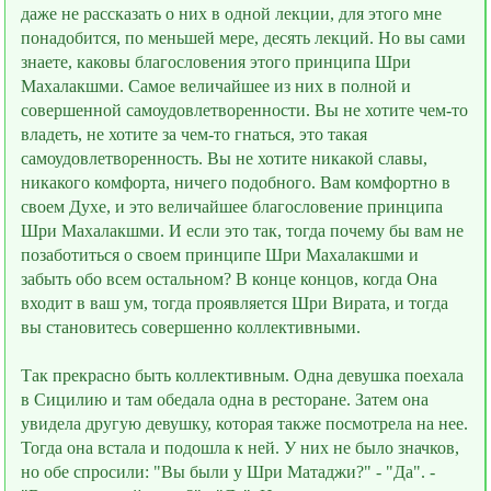
даже не рассказать о них в одной лекции, для этого мне
понадобится, по меньшей мере, десять лекций. Но вы сами
знаете, каковы благословения этого принципа Шри
Махалакшми. Самое величайшее из них в полной и
совершенной самоудовлетворeнности. Вы не хотите чем-то
владеть, не хотите за чем-то гнаться, это такая
самоудовлетворeнность. Вы не хотите никакой славы,
никакого комфорта, ничего подобного. Вам комфортно в
своeм Духе, и это величайшее благословение принципа
Шри Махалакшми. И если это так, тогда почему бы вам не
позаботиться о своем принципе Шри Махалакшми и
забыть обо всем остальном? В конце концов, когда Она
входит в ваш ум, тогда проявляется Шри Вирата, и тогда
вы становитесь совершенно коллективными.
Так прекрасно быть коллективным. Одна девушка поехала
в Сицилию и там обедала одна в ресторане. Затем она
увидела другую девушку, которая также посмотрела на неe.
Тогда она встала и подошла к ней. У них не было значков,
но обе спросили: "Вы были у Шри Матаджи?" - "Да". -