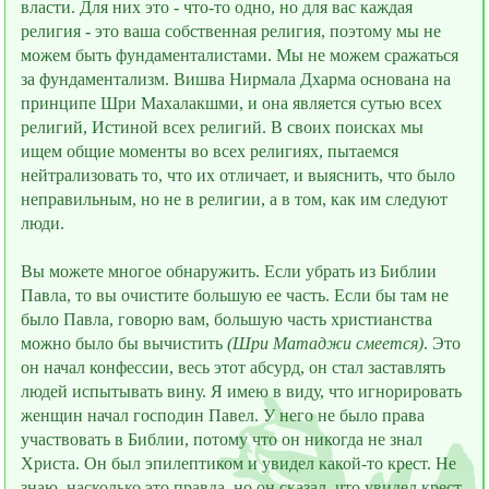
власти. Для них это - что-то одно, но для вас каждая
религия - это ваша собственная религия, поэтому мы не
можем быть фундаменталистами. Мы не можем сражаться
за фундаментализм. Вишва Нирмала Дхарма основана на
принципе Шри Махалакшми, и она является сутью всех
религий, Истиной всех религий. В своих поисках мы
ищем общие моменты во всех религиях, пытаемся
нейтрализовать то, что их отличает, и выяснить, что было
неправильным, но не в религии, а в том, как им следуют
люди.
Вы можете многое обнаружить. Если убрать из Библии
Павла, то вы очистите большую еe часть. Если бы там не
было Павла, говорю вам, большую часть христианства
можно было бы вычистить
(Шри Матаджи смеeтся)
. Это
он начал конфессии, весь этот абсурд, он стал заставлять
людей испытывать вину. Я имею в виду, что игнорировать
женщин начал господин Павел. У него не было права
участвовать в Библии, потому что он никогда не знал
Христа. Он был эпилептиком и увидел какой-то крест. Не
знаю, насколько это правда, но он сказал, что увидел крест.