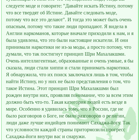
следуете моде и говорите: "Давайте искать Истину, потому
что все твердят об Истине. Давайте следовать моде,
потому что все это делают". И тогда это может быть очень
опасным, потому что такие люди пропадают. Я видела в
Англии наркоманов, которые вначале приходили к нам, и я
была удивлена, что это были настоящие искатели. И они
принимали наркотики не из-за моды, а просто потому, что
думали, что так постигнут принцип Шри Махалакшми.
Очень интеллигентные, образованные и очень умные, я бы
сказала, люди стали хиппи и стали принимать наркотики.
Я обнаружила, что их поиск заключался лишь в том, чтобы
найти Истину, но у них не было представления о том, что
такое Истина. Этот принцип Шри Махалакшми был
рождeн внутри них, проявляя понимание, что за всем этим
должно быть что-то. Такая категория людей есть везде в
мире. Особенно я удивилась тому, что в России, где не
было разговоров о Боге, не было разговоров о религии,
люди даже лучше индийцев понимают Сахаджа-йогу. Так
что условности каждой страны притормозили прогресс
Сахаджа-йоги внутри вас и снаружи.