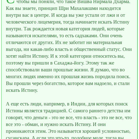
чтобы мы поняли, что такое Вишва Нирмала Дхарма.
Как вы знаете, принцип Шри Махалакшми находится
внутри вас в центре. И когда вы уже устали от лжи и от
человеческого лицемерия, тогда начинаете искать Истину
внутри. Так рождается новая категория людей, которые
называются искателями, то есть садхаками. Они очень
отличаются от других. Их не заботит ни материальная
выгода, ни какая-либо власть и общественный статус. Они
хотят найти Истину. И к этой категории относитесь вы,
поэтому вы пришли в Сахаджа-йогу. Этому так же
способствовали ваши прошлые жизни. Я думаю, что во
многих людях именно их прошлая жизнь породила поиск.
Вы прошли через богатство, которое вам надоело, и стали
искать Истину.
А ещe есть люди, например, в Индии, для которых поиск
Истины является традицией. С самого раннего детства им
говорят, что деньги - это не всe, что власть - это не всe, что
всe это - обман, и нужно искать Истину. И они
проникаются этим. Это называется хорошей условностью,
сусанскара. А если это что-то, подобное моде, тогда вы