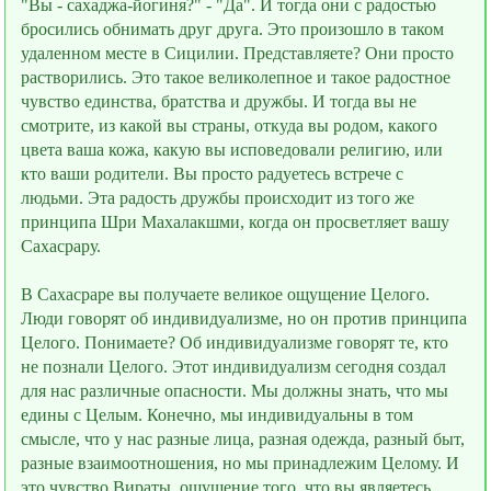
"Вы - сахаджа-йогиня?" - "Да". И тогда они с радостью
бросились обнимать друг друга. Это произошло в таком
удалeнном месте в Сицилии. Представляете? Они просто
растворились. Это такое великолепное и такое радостное
чувство единства, братства и дружбы. И тогда вы не
смотрите, из какой вы страны, откуда вы родом, какого
цвета ваша кожа, какую вы исповедовали религию, или
кто ваши родители. Вы просто радуетесь встрече с
людьми. Эта радость дружбы происходит из того же
принципа Шри Махалакшми, когда он просветляет вашу
Сахасрару.
В Сахасраре вы получаете великое ощущение Целого.
Люди говорят об индивидуализме, но он против принципа
Целого. Понимаете? Об индивидуализме говорят те, кто
не познали Целого. Этот индивидуализм сегодня создал
для нас различные опасности. Мы должны знать, что мы
едины с Целым. Конечно, мы индивидуальны в том
смысле, что у нас разные лица, разная одежда, разный быт,
разные взаимоотношения, но мы принадлежим Целому. И
это чувство Вираты, ощущение того, что вы являетесь