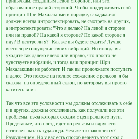
привычкам, созданным левой стороной, или эго,
образованное правой стороной. Чтобы поддерживать свой
принцип Шри Махалакшми в порядке, сахаджа-йог
должен всегда интроспектировать, не смотреть на других,
а интроспектировать: "Что я делаю? На левой я стороне
или на правой? На какой я стороне? По какой стороне я
иду? В центре ли я?" Как же вы будете судить? Лучше
всего через ощущение своих вибраций. Но иногда вы
уходите так далеко влево или вправо, что просто не
чувствуете вибраций, и тогда ваш принцип Шри
Махалакшми не работает. И так вы продолжаете поступать
и далее. Это похоже на полное схождение с рельсов, я бы
сказала, на определенный склон, по которому вы просто
катитесь вниз.
Так что все эти условности мы должны отслеживать в себе
и в других, должны отслеживать, как получили все эти
проблемы, из-за которых сходим с центрального пути.
Представьте, что поезд идeт по рельсам и вдруг его
начинает шатать туда-сюда. Чем же это закончится?
Разрушением. Но у вас есть способ вернуть этот сход с