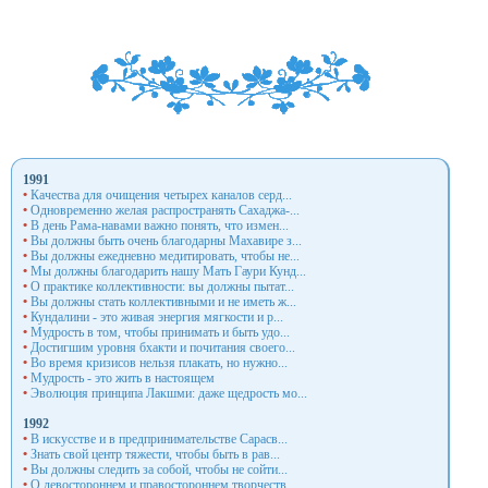
1991
•
Качества для очищения четырех каналов серд...
•
Одновременно желая распространять Сахаджа-...
•
В день Рама-навами важно понять, что измен...
•
Вы должны быть очень благодарны Махавире з...
•
Вы должны ежедневно медитировать, чтобы не...
•
Мы должны благодарить нашу Мать Гаури Кунд...
•
О практике коллективности: вы должны пытат...
•
Вы должны стать коллективными и не иметь ж...
•
Кундалини - это живая энергия мягкости и р...
•
Мудрость в том, чтобы принимать и быть удо...
•
Достигшим уровня бхакти и почитания своего...
•
Во время кризисов нельзя плакать, но нужно...
•
Мудрость - это жить в настоящем
•
Эволюция принципа Лакшми: даже щедрость мо...
1992
•
В искусстве и в предпринимательстве Сарасв...
•
Знать свой центр тяжести, чтобы быть в рав...
•
Вы должны следить за собой, чтобы не сойти...
•
О левостороннем и правостороннем творчеств...