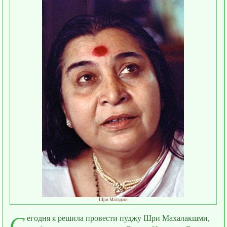
Фотографии
Шри Матаджи
С
егодня я решила провести пуджу Шри Махалакшми,