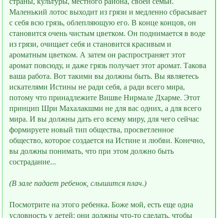
страны, культуры, местного района, своей семьи.
Маленький лотос выходит из грязи и медленно сбрасывает
с себя всю грязь, облепляющую его. В конце концов, он
становится очень чистым цветком. Он поднимается в воде
из грязи, очищает себя и становится красивым и
ароматным цветком. А затем он распространяет этот
аромат повсюду, и даже грязь получает этот аромат. Такова
ваша работа. Вот такими вы должны быть. Вы являетесь
искателями Истины не ради себя, а ради всего мира,
потому что принадлежите Вишве Нирмале Дхарме. Этот
принцип Шри Махалакшми не для вас одних, а для всего
мира. И вы должны дать его всему миру, для чего сейчас
формируете новый тип общества, просветленное
общество, которое создается на Истине и любви. Конечно,
вы должны понимать, что при этом должно быть
сострадание...
(В зале падает ребeнок, слышится плач.)
Посмотрите на этого ребeнка. Боже мой, есть ещe одна
условность у детей: они должны что-то сделать, чтобы