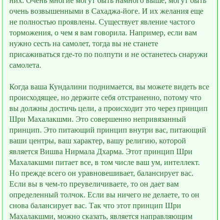
них. Очень многие могут быть намного выше, могут быть
очень возвышенными в Сахаджа-йоге. И их желания ещe
не полностью проявлены. Существует явление частого
торможения, о чем я вам говорила. Например, если вам
нужно сесть на самолeт, тогда вы не станете
присаживаться где-то по полпути и не останетесь снаружи
самолета.
Когда ваша Кундалини поднимается, вы можете видеть всe
происходящее, но держите себя отстранeнно, потому что
вы должны достичь цели, а происходит это через принцип
Шри Махалакшми. Это совершенно непривязанный
принцип. Это питающий принцип внутри вас, питающий
ваши центры, ваш характер, вашу религию, которой
является Вишва Нирмала Дхарма. Этот принцип Шри
Махалакшми питает всe, в том числе ваш ум, интеллект.
Но прежде всего он уравновешивает, балансирует вас.
Если вы в чeм-то преувеличиваете, то он даeт вам
определенный толчок. Если вы ничего не делаете, то он
снова балансирует вас. Так что этот принцип Шри
Махалакшми, можно сказать, является направляющим