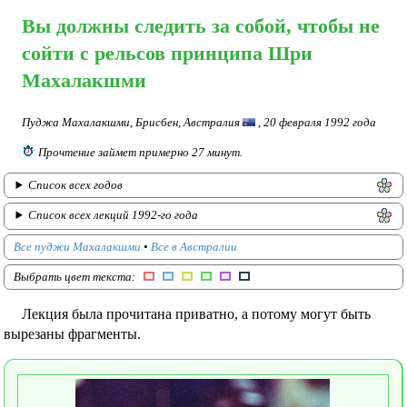
цитаты
Вы должны следить за собой, чтобы не
Вопросы
сойти с рельсов принципа Шри
и
Махалакшми
ответы
Пуджа Махалакшми, Брисбен, Австралия
, 20 февраля 1992 года
Статьи
и
Прочтение займет примерно 27 минут.
выступления
Список всех годов
о
Список всех лекций 1992-го года
Шри
Матаджи
Все пуджи Махалакшми
•
Все в Австралии
Выбрать цвет текста:
Признания
и
Лекция была прочитана приватно, а потому могут быть
поздравления
вырезаны фрагменты.
Воспоминания