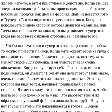
желаем чего-то, а затем приступаем к действию. Когда эти две
энергии начинают работать, мы производим в нашей голове
побочный продукт, как дым на фабрике. Дым называется "эго"
и "суперэго", и вы видите их пересекающимися. Когда вы
используете синюю сторону, которая является желанием, или
"ичча-шакти", как ее называют, то вы развиваете супер-эго, а
когда вы работаете с правой стороны, вы развиваете эго.
Чтобы понимать эго и супер-эго очень простым способом,
то можно привести пример. Когда мать кормит ребенка грудью,
он находится в полном блаженстве и радости, поэтому мать
меняет сторону для ребенка, и он чувствует себя очень
обиженным. Когда он чувствует себя обиженным, его эго
поднимается, он думает: "Почему она делает это?" Понимаете,
очень тонким образом эго начинает подниматься. Это эго,
которое вы видите там, начинает подниматься с правой
стороны. Я имею в виду, что нет ничего плохого в том, чтобы
иметь эго, оно должно быть у вас. Это работает таким же
образом, как у каждой фабрики должна быть труба. Но у вас
нет трубы, поэтому это накапливается в голове. С левой
стороны, когда ребенок чего-то хочет или ему говорят не