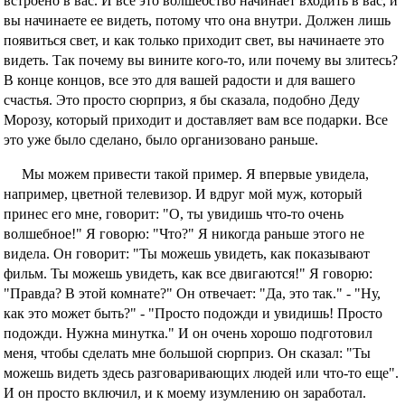
встроено в вас. И все это волшебство начинает входить в вас, и
вы начинаете ее видеть, потому что она внутри. Должен лишь
появиться свет, и как только приходит свет, вы начинаете это
видеть. Так почему вы вините кого-то, или почему вы злитесь?
В конце концов, все это для вашей радости и для вашего
счастья. Это просто сюрприз, я бы сказала, подобно Деду
Морозу, который приходит и доставляет вам все подарки. Все
это уже было сделано, было организовано раньше.
Мы можем привести такой пример. Я впервые увидела,
например, цветной телевизор. И вдруг мой муж, который
принес его мне, говорит: "О, ты увидишь что-то очень
волшебное!" Я говорю: "Что?" Я никогда раньше этого не
видела. Он говорит: "Ты можешь увидеть, как показывают
фильм. Ты можешь увидеть, как все двигаются!" Я говорю:
"Правда? В этой комнате?" Он отвечает: "Да, это так." - "Ну,
как это может быть?" - "Просто подожди и увидишь! Просто
подожди. Нужна минутка." И он очень хорошо подготовил
меня, чтобы сделать мне большой сюрприз. Он сказал: "Ты
можешь видеть здесь разговаривающих людей или что-то еще".
И он просто включил, и к моему изумлению он заработал.