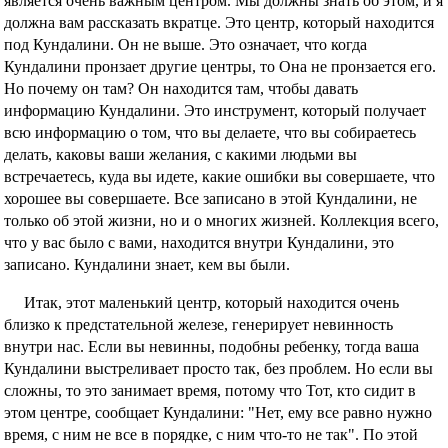
является очень важным центром. Мы должны знать об этом, и я
должна вам рассказать вкратце. Это центр, который находится
под Кундалини. Он не выше. Это означает, что когда
Кундалини пронзает другие центры, то Она не пронзается его.
Но почему он там? Он находится там, чтобы давать
информацию Кундалини. Это инструмент, который получает
всю информацию о том, что вы делаете, что вы собираетесь
делать, каковы ваши желания, с какими людьми вы
встречаетесь, куда вы идете, какие ошибки вы совершаете, что
хорошее вы совершаете. Все записано в этой Кундалини, не
только об этой жизни, но и о многих жизней. Коллекция всего,
что у вас было с вами, находится внутри Кундалини, это
записано. Кундалини знает, кем вы были.
Итак, этот маленький центр, который находится очень
близко к предстательной железе, генерирует невинность
внутри нас. Если вы невинны, подобны ребенку, тогда ваша
Кундалини выстреливает просто так, без проблем. Но если вы
сложны, то это занимает время, потому что Тот, кто сидит в
этом центре, сообщает Кундалини: "Нет, ему все равно нужно
время, с ним не все в порядке, с ним что-то не так". По этой