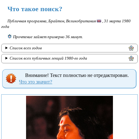
цитаты
Что такое поиск?
Вопросы
Публичная программа, Брайтон, Великобритания
, 31 марта 1980
и
года
ответы
Прочтение займет примерно 36 минут.
Статьи
Список всех годов
и
Список всех публичных лекций 1980-го года
выступления
о
Внимание! Текст полностью не отредактирован.
Шри
Что это значит?
Матаджи
Признания
и
поздравления
Воспоминания