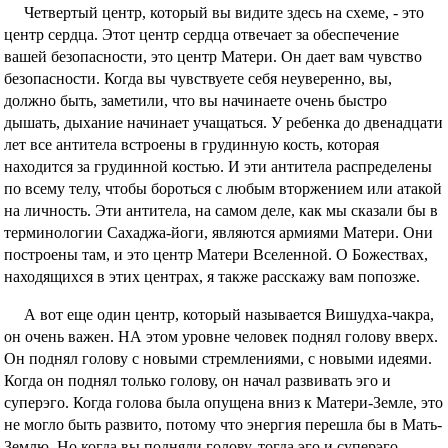
Четвертый центр, который вы видите здесь на схеме, - это
центр сердца. Этот центр сердца отвечает за обеспечение
вашей безопасности, это центр Матери. Он дает вам чувство
безопасности. Когда вы чувствуете себя неуверенно, вы,
должно быть, заметили, что вы начинаете очень быстро
дышать, дыхание начинает учащаться. У ребенка до двенадцати
лет все антитела встроены в грудинную кость, которая
находится за грудинной костью. И эти антитела распределены
по всему телу, чтобы бороться с любым вторжением или атакой
на личность. Эти антитела, на самом деле, как мы сказали бы в
терминологии Сахаджа-йоги, являются армиями Матери. Они
построены там, и это центр Матери Вселенной. О Божествах,
находящихся в этих центрах, я также расскажу вам попозже.
А вот еще один центр, который называется Вишудха-чакра,
он очень важен. НА этом уровне человек поднял голову вверх.
Он поднял голову с новыми стремлениями, с новыми идеями.
Когда он поднял только голову, он начал развивать эго и
суперэго. Когда голова была опущена вниз к Матери-Земле, это
не могло быть развито, потому что энергия перешла бы в Мать-
Землю. Но когда вы подняли голову, тогда эго и суперэго