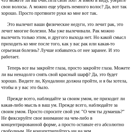
что можете ли вы очистить свой лоб? Я имею в виду, уберите
свои волосы. А можно еще убрать немного волос? Да, вот так
хорошо. Просто протяните руки ко мне вот так.
Это вылечит ваши физические недуги, это лечит рак, это
лечит многие болезни. Мы уже вылечивали. Рак можно
вылечить только этим, и другого выхода нет. Но какой смысл
приходить ко мне после того, как у вас рак или какая-то
серьезная болезнь? Лучше избавьтесь от нее заранее. И это
работает.
Теперь все вы закройте глаза, просто закройте глаза. Можете
ли вы ненадолго снять свой красный шарф? Да, это будет
хорошо. Видите ли, Кундалини должна пройти, и я бы хотела,
чтобы и у вас это было.
Прежде всего, наблюдайте за своим умом, не приходит ли
какая-либо мысль в ваш ум. Прежде всего, наблюдайте за
своим умом. Просто спросите свой ум: "О чем ты думаешь?"
Не фиксируйте свое внимание на чем-либо в
концентрированной форме, а просто оставьте его абсолютно
свободным. Не концентрируйтесь ни на чем.