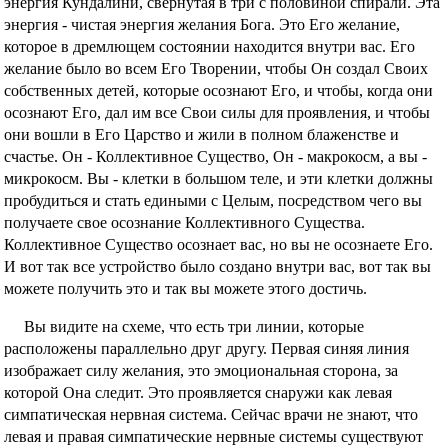
энергия Кундалини, свернутая в три с половиной спирали. Эта
энергия - чистая энергия желания Бога. Это Его желание,
которое в дремлющем состоянии находится внутри вас. Его
желание было во всем Его Творении, чтобы Он создал Своих
собственных детей, которые осознают Его, и чтобы, когда они
осознают Его, дал им все Свои силы для проявления, и чтобы
они вошли в Его Царство и жили в полном блаженстве и
счастье. Он - Коллективное Существо, Он - макрокосм, а вы -
микрокосм. Вы - клетки в большом теле, и эти клетки должны
пробудиться и стать едиными с Целым, посредством чего вы
получаете свое осознание Коллективного Существа.
Коллективное Существо осознает вас, но вы не осознаете Его.
И вот так все устройство было создано внутри вас, вот так вы
можете получить это и так вы можете этого достичь.
Вы видите на схеме, что есть три линии, которые
расположены параллельно друг другу. Первая синяя линия
изображает силу желания, это эмоциональная сторона, за
которой Она следит. Это проявляется снаружи как левая
симпатическая нервная система. Сейчас врачи не знают, что
левая и правая симпатические нервные системы существуют