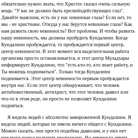
обязательно нужно знать, что Христос сказал очень сильную
вещь: "У вас не должно быть прелюбодействующих глаз".
Давайте выясним, есть ли у нас невинные глаза? Если нет, то
мы - не христиане. Откуда у нас берутся невинные глаза? Как
нам развить свою невинность? Вот проблема. И чтобы развить
нашу невинность, мы должны пробудить Кундалини. Когда
Кундалини пробуждается, то пробуждается первый центр,
центр невинности. В этот момент вся выделительная работа
организма просто останавливается, и этот центр Муладхары
информирует Кундалини, что "есть кто-то, кто знает работу, и
Ты можешь подниматься". Только тогда Кундалини
поднимается. Этот центр невинности первым пробуждается
внутри нас. Если этот центр обнаруживает, что человек
антибожественный, антихрист, что этот человек дьявол или
что-то в этом роде, он просто не позволяет Кундалини
подняться.
Я видела людей с абсолютно замороженной Кундалини. Я
видела людей, которые не имели ничего общего с Кундалини.
Можно сказать, они просто подобны дьяволам, и у них нет
никакого шанса получить реализацию. Но девяноста девять