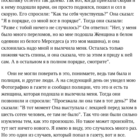
поскольку отлетел так далеко. Так вот, когда приехала скорая и
к нему подошли врачи, он просто поднялся, пошел и сел в
скорую. Его спросили: "Как ты себя чувствуешь?" Она сказал:
"Я в порядке, со мной все в порядке". Тогда они сказали:
"Разве с тобой ничего не случилось?" Он ответил: "Нет, у меня
было много переломов, но ко мне подошла Женщина в белом
одеянии из белого Мерседеса (а это моя машина), и она
склонилась надо мной и вылечила меня. Осталась только
нижняя часть спины, и она сказала, что за этим я приду к ней
сам. А в остальном я в полном порядке, смотрите".
Они не могли поверить в это, понимаете, ведь там была и
полиция, и другие люди. А на следующий день он увидел мою
Фотографию в газете и сообщил полиции, что это и есть та
женщина, которая подошла и вылечила меня. Тогда они
позвонили и спросили: "Проезжала ли она там в тот день?" Им
сказали: "В тот момент Она выступала с лекцией перед залом в
шесть сотен человек, ее там не было". Так что они были сильно
изумлены тем, как это произошло. Но такое может произойти,
тут нет ничего нового. Я имею в виду, это случалось много раз.
Но это один из случаев, который попал в газету, вот и все.