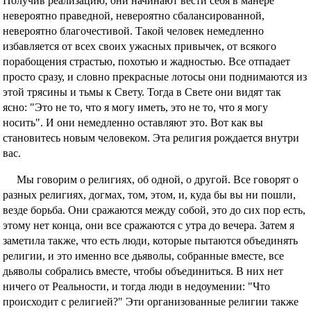
Получив реализацию, они начинают вести себя в манере
невероятно праведной, невероятно сбалансированной,
невероятно благочестивой. Такой человек немедленно
избавляется от всех своих ужасных привычек, от всякого
порабощения страстью, похотью и жадностью. Все отпадает
просто сразу, и словно прекрасные лотосы они поднимаются из
этой трясины и тьмы к Свету. Тогда в Свете они видят так
ясно: "Это не то, что я могу иметь, это не то, что я могу
носить". И они немедленно оставляют это. Вот как вы
становитесь новым человеком. Эта религия рождается внутри
вас.
Мы говорим о религиях, об одной, о другой. Все говорят о
разных религиях, догмах, том, этом, и, куда бы вы ни пошли,
везде борьба. Они сражаются между собой, это до сих пор есть,
этому нет конца, они все сражаются с утра до вечера. Затем я
заметила также, что есть люди, которые пытаются объединять
религии, и это именно все дьяволы, собранные вместе, все
дьяволы собрались вместе, чтобы объединиться. В них нет
ничего от Реальности, и тогда люди в недоумении: "Что
происходит с религией?" Эти организованные религии также