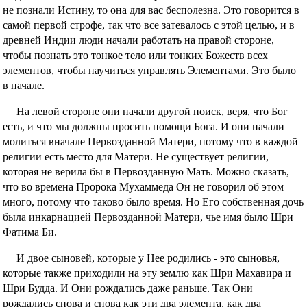
не познали Истину, то она для вас бесполезна. Это говорится в
самой первой строфе, так что все затевалось с этой целью, и в
древней Индии люди начали работать на правой стороне,
чтобы познать это тонкое тело или тонких Божеств всех
элементов, чтобы научиться управлять Элементами. Это было
в начале.
На левой стороне они начали другой поиск, веря, что Бог
есть, и что мы должны просить помощи Бога. И они начали
молиться вначале Первозданной Матери, потому что в каждой
религии есть место для Матери. Не существует религии,
которая не верила бы в Первозданную Мать. Можно сказать,
что во времена Пророка Мухаммеда Он не говорил об этом
много, потому что таково было время. Но Его собственная дочь
была инкарнацией Первозданной Матери, чье имя было Шри
Фатима Би.
И двое сыновей, которые у Нее родились - это сыновья,
которые также приходили на эту землю как Шри Махавира и
Шри Будда. И Они рождались даже раньше. Так Они
рождались снова и снова как эти два элемента, как два