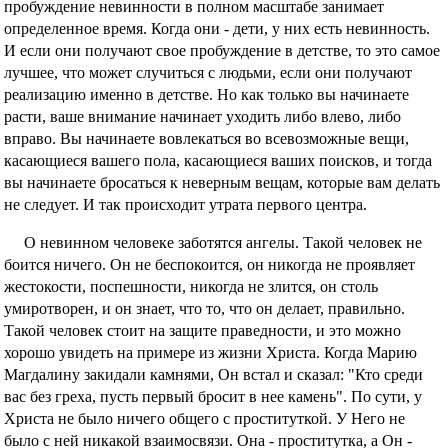
пробуждение невинности в полном масштабе занимает
определенное время. Когда они - дети, у них есть невинность.
И если они получают свое пробуждение в детстве, то это самое
лучшее, что может случиться с людьми, если они получают
реализацию именно в детстве. Но как только вы начинаете
расти, ваше внимание начинает уходить либо влево, либо
вправо. Вы начинаете вовлекаться во всевозможные вещи,
касающиеся вашего пола, касающиеся ваших поисков, и тогда
вы начинаете бросаться к неверным вещам, которые вам делать
не следует. И так происходит утрата первого центра.
О невинном человеке заботятся ангелы. Такой человек не
боится ничего. Он не беспокоится, он никогда не проявляет
жестокости, поспешности, никогда не злится, он столь
умиротворен, и он знает, что то, что он делает, правильно.
Такой человек стоит на защите праведности, и это можно
хорошо увидеть на примере из жизни Христа. Когда Марию
Магдалину закидали камнями, Он встал и сказал: "Кто среди
вас без греха, пусть первый бросит в нее камень". По сути, у
Христа не было ничего общего с проституткой. У Него не
было с ней никакой взаимосвязи. Она - проститутка, а Он -