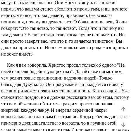
могут быть очень опасны. Они могут втянуть вас в такие
нормы, что ваш ум станет абсолютно промытым, и вы начнете
верить, что все, что вы делаете, правильно, без всякого
понимания, почему вы делаете это. О большинстве вещей они
говорят: "Это таинство, то таинство". Тогда что и почему вы
там делаете? Если это таинство, тогда лучше оставьте это. Но
они просто заверят вас, что это и то является таинством. Вы
должны принять это. Но в чем польза такого рода жизни, никто
не хочет видеть.
Как я вам говорила, Христос просил только об одном: "Не
имейте прелюбодействующих глаз". Давайте же посмотрим,
чем религиозные организации наделили людей. Только
благодаря Духу, когда Он пробуждается и рождается снова, у
вас внутри может появиться эта невинность. Как сегодня... Уже
становится поздно, но я должна рассказать вам об этом, потому
что вам объяснили об этих чакрах, а я просто наполняю
энергией каждую чакру. И энергия сердечной чакры
колоссальна, она дает вам бесстрашие. Когда ребенок достигает
0
%
примерно двенадцатилетнего возраста, то в грудине этой
чакрой вырабатываются антитела. И они рассылаются по всему