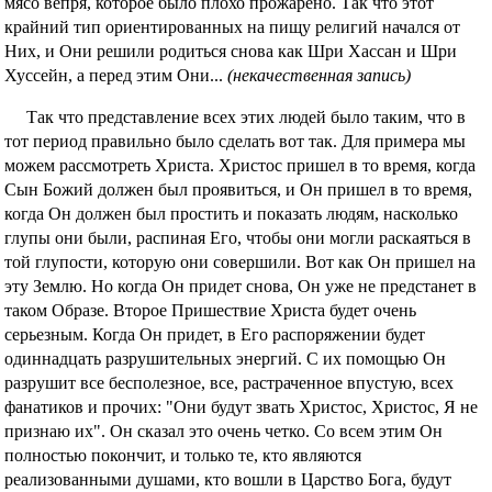
мясо вепря, которое было плохо прожарено. Так что этот
крайний тип ориентированных на пищу религий начался от
Них, и Они решили родиться снова как Шри Хассан и Шри
Хуссейн, а перед этим Они...
(некачественная запись)
Так что представление всех этих людей было таким, что в
тот период правильно было сделать вот так. Для примера мы
можем рассмотреть Христа. Христос пришел в то время, когда
Сын Божий должен был проявиться, и Он пришел в то время,
когда Он должен был простить и показать людям, насколько
глупы они были, распиная Его, чтобы они могли раскаяться в
той глупости, которую они совершили. Вот как Он пришел на
эту Землю. Но когда Он придет снова, Он уже не предстанет в
таком Образе. Второе Пришествие Христа будет очень
серьезным. Когда Он придет, в Его распоряжении будет
одиннадцать разрушительных энергий. С их помощью Он
разрушит все бесполезное, все, растраченное впустую, всех
фанатиков и прочих: "Они будут звать Христос, Христос, Я не
признаю их". Он сказал это очень четко. Со всем этим Он
полностью покончит, и только те, кто являются
реализованными душами, кто вошли в Царство Бога, будут