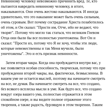
Невинному человеку невозможно причинить вред. Те, кто
пытаются навредить невинному человеку, в итоге,
наказываются. Они очень жестоко наказываются. И иногда
удивительно, что это наказание может быть очень сильным,
очень суровым. Вот почему сострадание Христа позаботилось
об этом, и Он сказал: "Прости им, Отче, ибо не ведают, что
творят". Потому что могло так статься, что великим Гневом
Отца они были бы все полностью уничтожены. Вот Он и
сказал: "Прости их, потому что Я не хочу, чтобы эти люди,
которые невежественны и так Меня мучили, были
уничтожены". Это и есть признак невинности.
Затем вторая чакра. Когда она пробуждается внутри вас, у
вас появляется особая способность, творческая, потому что при
пробуждении второй чакры, вы, фактически, безмысленны. В
вашем уме не остается мыслей, поэтому вы начинаете смотреть
на все, не думая. Вы начинаете смотреть на все, что создано,
без всякого всплеска мысли в уме. Как будто все, что создано
вокруг озера вашего ума, полностью отражается в этом
спокойном озере, и вы видите полное отражение этого
творения, а также радость, бурлящую в этом творении. Таким