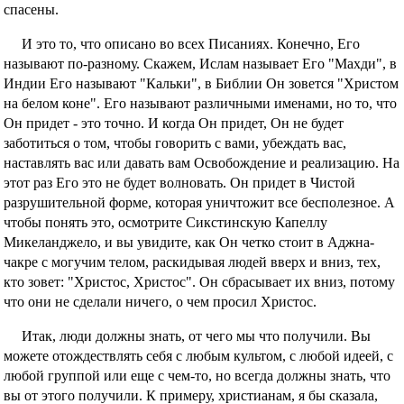
спасены.
И это то, что описано во всех Писаниях. Конечно, Его
называют по-разному. Скажем, Ислам называет Его "Махди", в
Индии Его называют "Кальки", в Библии Он зовется "Христом
на белом коне". Его называют различными именами, но то, что
Он придет - это точно. И когда Он придет, Он не будет
заботиться о том, чтобы говорить с вами, убеждать вас,
наставлять вас или давать вам Освобождение и реализацию. На
этот раз Его это не будет волновать. Он придет в Чистой
разрушительной форме, которая уничтожит все бесполезное. А
чтобы понять это, осмотрите Сикстинскую Капеллу
Микеланджело, и вы увидите, как Он четко стоит в Аджна-
чакре с могучим телом, раскидывая людей вверх и вниз, тех,
кто зовет: "Христос, Христос". Он сбрасывает их вниз, потому
что они не сделали ничего, о чем просил Христос.
Итак, люди должны знать, от чего мы что получили. Вы
можете отождествлять себя с любым культом, с любой идеей, с
любой группой или еще с чем-то, но всегда должны знать, что
вы от этого получили. К примеру, христианам, я бы сказала,