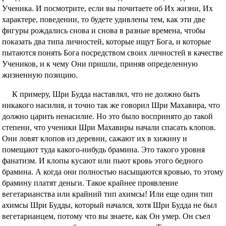
Ученика. И посмотрите, если вы почитаете об Их жизни, Их
характере, поведении, то будете удивлены тем, как эти две
фигуры рождались снова и снова в разные времена, чтобы
показать два типа личностей, которые ищут Бога, и которые
пытаются понять Бога посредством своих личностей в качестве
Учеников, и к чему Они пришли, приняв определенную
жизненную позицию.
К примеру, Шри Будда наставлял, что не должно быть
никакого насилия, и точно так же говорил Шри Махавира, что
должно царить ненасилие. Но это было воспринято до такой
степени, что ученики Шри Махавиры начали спасать клопов.
Они ловят клопов из деревни, сажают их в хижину и
помещают туда какого-нибудь брамина. Это такого уровня
фанатизм. И клопы кусают или пьют кровь этого бедного
брамина. А когда они полностью насыщаются кровью, то этому
брамину платят деньги. Такое крайнее проявление
вегетарианства или крайний тип ахимсы! Или еще один тип
ахимсы Шри Будды, который начался, хотя Шри Будда не был
вегетарианцем, потому что вы знаете, как Он умер. Он съел