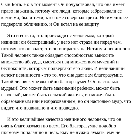
Сын Бога. Но в тот момент Он почувствовал, что она имеет
право на жизнь, потому что люди, которые забрасывали ее
камнями, были теми, кто тоже совершал грехи. Но именно ее
подвергли обличению, и Он встал на ее защиту.
Это и есть то, что происходит с человеком, который
невинен: он бесстрашный, у него нет страха ни перед чем,
потому что он знает, что он опирается на Истину и невинность.
Такой человек также обладает способностью выносить
множество абсурда, смеяться над множеством мучений и
беспокойств, которым подвергают его люди. И величайший
аспект невинности - это то, что она дает вам благоразумие.
Такой человек чрезвычайно благоразумен! Он настолько
мудрый! Это может быть маленький ребенок, может быть
взрослый, может быть сельский житель, он может быть
образованным или необразованным, но он настолько мудр, что
видит, что правильно и что праведно.
И это величайшее качество невинного человека, что он
очень благоразумен во всем. Его благоразумие подобно
прямому попаданию в цель. Ему не нужно думать, ему не