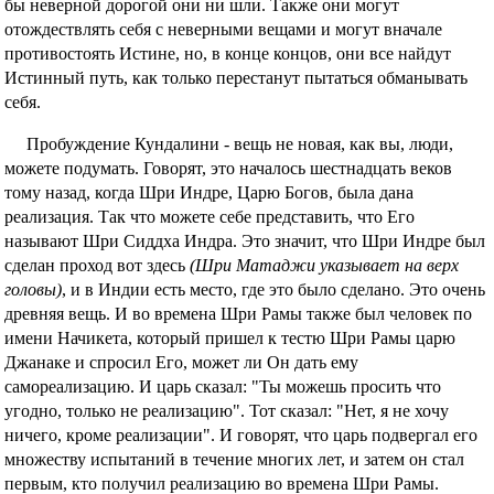
бы неверной дорогой они ни шли. Также они могут
отождествлять себя с неверными вещами и могут вначале
противостоять Истине, но, в конце концов, они все найдут
Истинный путь, как только перестанут пытаться обманывать
себя.
Пробуждение Кундалини - вещь не новая, как вы, люди,
можете подумать. Говорят, это началось шестнадцать веков
тому назад, когда Шри Индре, Царю Богов, была дана
реализация. Так что можете себе представить, что Его
называют Шри Сиддха Индра. Это значит, что Шри Индре был
сделан проход вот здесь
(Шри Матаджи указывает на верх
головы)
, и в Индии есть место, где это было сделано. Это очень
древняя вещь. И во времена Шри Рамы также был человек по
имени Начикета, который пришел к тестю Шри Рамы царю
Джанаке и спросил Его, может ли Он дать ему
самореализацию. И царь сказал: "Ты можешь просить что
угодно, только не реализацию". Тот сказал: "Нет, я не хочу
ничего, кроме реализации". И говорят, что царь подвергал его
множеству испытаний в течение многих лет, и затем он стал
первым, кто получил реализацию во времена Шри Рамы.