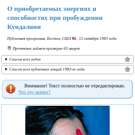
цитаты
О приобретаемых энергиях и
Вопросы
способностях при пробуждении
и
Кундалини
ответы
Публичная программа, Бостон, США
, 12 октября 1983 года
Статьи
Прочтение займет примерно 65 минут.
и
выступления
Список всех годов
о
Список всех публичных лекций 1983-го года
Шри
Матаджи
Внимание! Текст полностью не отредактирован.
Что это значит?
Признания
и
поздравления
Воспоминания