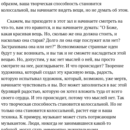
образом, ваша творческая способность становится
колоссальной, вы начинаете видеть вещи, но не думать об этом.
Скажем, вы приходите в этот зал и начинаете смотреть на
что-то, вам это нравится, и вы начинаете думать: "О Боже,
какая красивая вещь. Но, сколько же она должна стоить, и
насколько она старая? Долго ли она еще послужит или нет?
Застрахована она или нет?" Всевозможные странные идеи
будут у вас возникать, и вы так и не сможете насладиться этой
вещью. Но, допустим, у вас нет мыслей о ней, вы просто
смотрите на нее, разглядываете. И что происходит? Творение
художника, который создал эту красивую вещь, радость,
которую испытывал художник, который, возможно, уже мертв,
начинаете чувствовать и вы. Все может заполниться в вас этой
бурлящей радостью, которую он хотел вложить туда от всего
своего сердца. И это происходит, потому что мыслей нет. Так
что творческая способность становится колоссальной. Но не
только она становится колоссальной, растет еще и ваша
техника. К примеру, музыкант может стать потрясающим
музыкантом. Люди, никогда не занимавшиеся какой-то
работой, могут стать невероятно значительными.