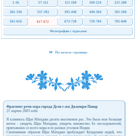
1-56
57-112
113-168
169-224
225-280
281-336
337-392
393-448
449-504
505-560
561-616
673-728
729-784
785-840
617-672
Фотографии с чудесами
На начало страницы
Фрагмент речи мэра города Дели г-жи Джаешри Павар
21 марта 2003 года
Я кланяюсь Шри Матаджи десять миллионов раз. Это была моя большая
мечта - увидеть Шри Матаджи, увидеть множество Ее последователей,
приехавших со всего мира и из разных уголков Индии.
Спонтанным образом Шри Матаджи пробуждает Кундалини людей, что